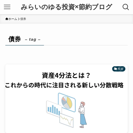
みらいのゆる投資×節約ブログ
ホーム
債券
債券
– tag –
投資