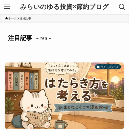
みらいのゆる投資×節約ブログ
ホーム
注目記事
注目記事
– tag –
ライフスタイル