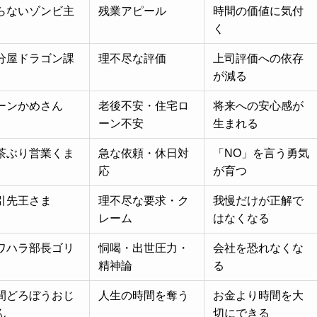
らないゾンビ主
残業アピール
時間の価値に気付
く
分屋ドラゴン課
理不尽な評価
上司評価への依存
が減る
ーンかめさん
老後不安・住宅ロ
将来への安心感が
ーン不安
生まれる
茶ぶり営業くま
急な依頼・休日対
「NO」を言う勇気
応
が育つ
引先王さま
理不尽な要求・ク
我慢だけが正解で
レーム
はなくなる
ワハラ部長ゴリ
恫喝・出世圧力・
会社を恐れなくな
精神論
る
間どろぼうおじ
人生の時間を奪う
お金より時間を大
ん
切にできる