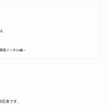
ト
る
～職場メンタル編～
ート
対応表です。